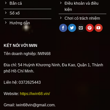
Bắn cá
Điều khoản và điều
kiện
Sổ xố
Chơi có trách nhiệm
Hướng dẫn
KẾT NỐI VỚI IWIN
Tên doanh nghiệp: IWIN68
Địa chỉ: 54 Huỳnh Khương Ninh, Đa Kao, Quận 1, Thành
phố Hồ Chí Minh.
Liên hệ: 0372625443
Website:
https://iwin68.vin/
Gmail:
iwin68vin@gmail.com
.