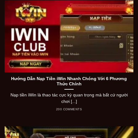
Hướng Dẫn Nạp Tiền iWin Nhanh Chóng Với 6 Phương
Thức Chính
Nạp tiền iWin là thao tác cực kỳ quan trọng mà bất cứ người
chơi [...]
200 COMMENTS