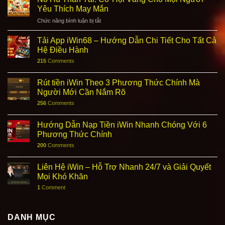
Yêu Thích May Mắn
ở
Chức năng bình luận bị tắt
Nổ
Hũ
Tải App iWin68 – Hướng Dẫn Chi Tiết Cho Tất Cả
Thần
Hệ Điều Hành
Tài:
215
Comments
Cơ
Hội
Vàng
Rút tiền iWin Theo 3 Phương Thức Chính Mà
Cho
Người Mới Cần Nắm Rõ
Mọi
256
Comments
Người
Yêu
Thích
Hướng Dẫn Nạp Tiền iWin Nhanh Chóng Với 6
May
Phương Thức Chính
Mắn
200
Comments
Liên Hệ iWin – Hỗ Trợ Nhanh 24/7 và Giải Quyết
Mọi Khó Khăn
1
Comment
DANH MỤC