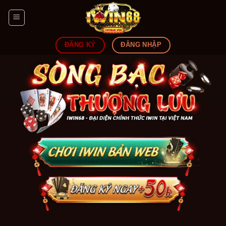
Skip
to
content
ĐĂNG KÝ
ĐĂNG NHẬP