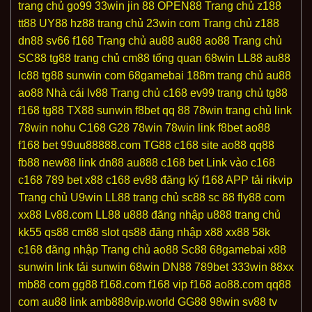
trang chủ go99
33win
jin 88
OPEN88
Trang chủ z188
tt88
UY88
hz88 trang chủ
23win com
Trang chủ z188
dn88
sv66
f168
Trang chủ au88
au88
ao88
Trang chủ
SC88
tg88
trang chủ cm88
tổng quan 68win
LL88
au88
lc88
tg88
sunwin com
68gamebai
188m
trang chủ au88
ao88
Nhà cái lv88
Trang chủ c168
ev99 trang chủ
tg88
f168
tg88
TX88
sunwin
f8bet
qq 88
78win trang chủ link
78win
nohu
C168
G28
78win
78win link
f8bet
ao88
f168 bet
99uu88888.com
TG88
c168 site
ao88
qq88
fb88
new88
link dn88
au888
c168 bet
Link vào c168
c168
789 bet
x88
c168
ev88 đăng ký
f168 APP
tải rikvip
Trang chủ U9win
LL88
trang chủ sc88
sc 88
fly88 com
xx88
Lv88.com
LL88
u888 đăng nhập
u888 trang chủ
kk55
qs88
cm88 slot
qs88 đăng nhập
x88
xx88 58k
c168 đăng nhập
Trang chủ ao88
Sc88
68gamebai
x88
sunwin
link tải sunwin
68win
DN88
789bet
333win
88xx
mb88 com
gg88
f168.com
f168 vip
f168
ao88.com
qq88
com
au88 link
amb888vip.world
GG88
98win
sv88 tv