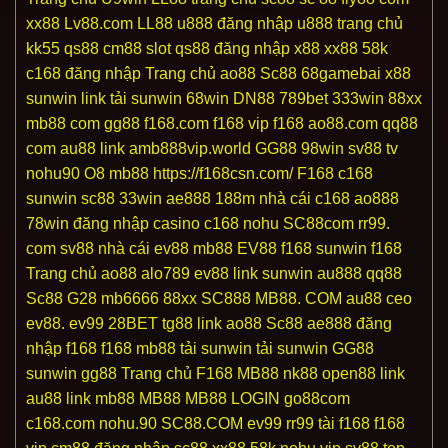
xx88
Lv88.com
LL88
u888 đăng nhập
u888 trang chủ
kk55
qs88
cm88 slot
qs88 đăng nhập
x88
xx88 58k
c168 đăng nhập
Trang chủ ao88
Sc88
68gamebai
x88
sunwin
link tải sunwin
68win
DN88
789bet
333win
88xx
mb88 com
gg88
f168.com
f168 vip
f168
ao88.com
qq88
com
au88 link
amb888vip.world
GG88
98win
sv88 tv
nohu90
O8
mb88
https://f168csn.com/
F168
c168
sunwin
sc88
33win
ae888
188m nhà cái
c168
ao888
78win đăng nhập
casino c168
nohu
SC88com
rr99.
com
sv88 nhà cái
ev88
mb88
EV88
f168
sunwin
f168
Trang chủ ao88
alo789
ev88 link
sunwin
au888
qq88
Sc88
G28
mb6666
88xx
SC888
MB88. COM
au88 ceo
ev88.
ev99
28BET
tg88 link
ao88
Sc88
ae888 đăng
nhập
f168
f168
mb88
tải sunwin
tải sunwin
GG88
sunwin
gg88
Trang chủ F168
MB88
nk88
open88 link
au88 link
mb88
MB88
MB88 LOGIN
go88com
c168.com
nohu.90
SC88.COM
ev99
rr99 tài
f168
f168