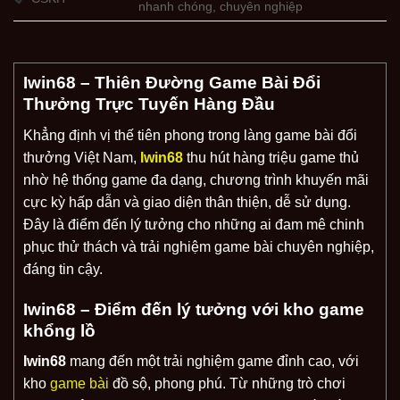
nhanh chóng, chuyên nghiệp
Iwin68 – Thiên Đường Game Bài Đổi
Thưởng Trực Tuyến Hàng Đầu
Khẳng định vị thế tiên phong trong làng game bài đổi
thưởng Việt Nam,
Iwin68
thu hút hàng triệu game thủ
nhờ hệ thống game đa dạng, chương trình khuyến mãi
cực kỳ hấp dẫn và giao diện thân thiện, dễ sử dụng.
Đây là điểm đến lý tưởng cho những ai đam mê chinh
phục thử thách và trải nghiệm game bài chuyên nghiệp,
đáng tin cậy.
Iwin68 – Điểm đến lý tưởng với kho game
khổng lồ
Iwin68
mang đến một trải nghiệm game đỉnh cao, với
kho
game bài
đồ sộ, phong phú. Từ những trò chơi