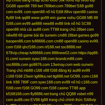
vip
cm88 đăng nhập
sc88
xx88 58k
nohu vip
sv88 top
GG88
open88
789 bet
789bet.com
789bet
f168
go88
com
ev99. com
open88 nổ hũ
f168
88vv
open88 casino
fly88 link
qq88
www go99 win
game nohu
GG88
MB 88
f168.com
ev99
ae888
new88
ev88 link
nổ hũ
SC88
open88 nhà cái
au88 com
TT88 trang chủ
28bet com
nêw88
68 game bài
tải sunwin
cm88
28bet games
go99
baopen88.com
tv88666.com
cm88
open88 casino
ev99.
com
f168
qhcf168.com
nf168.net
ssc8888.net
678vip.cheap
tv88666.com
888new02.com
https://qq88-
t1.com/
sunwin
sywc168.com
brandcm88.com
vsc888b.com
go9876.com
13winay.com
web sunwin
Trang chủ mb88
c168
x88
f168 đăng ký
au88
ev99
c168
f168
23win
tg88ka.net
ttg888.net
GO99. com
c168
link
X88
789F com
sywc168.com
ev99 nổ hũ
c168.com
f168.com
f168
GO99 com
f168 casino
TT88 app
kf168168.com
fly8886.net
trang chủ QQ88
vsbet
rr99
com
au88.ceo
EV88
tg88 trang chủ chính thức
f168vip