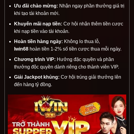
Ưu đãi chào mừng:
Nhận ngay phần thưởng giá trị
khi tạo tài khoản mới.
Khuyến mãi nạp tiền:
Cơ hội nhận thêm tiền cược
khi nạp tiền vào tài khoản.
Hoàn tiền hàng ngày:
Không lo thua lỗ,
Iwin68
hoàn tiền 1-2% số tiền cược thua mỗi ngày.
Chương trình VIP:
Hưởng đặc quyền và phần
thưởng độc quyền dành riêng cho thành viên VIP.
Giải Jackpot khủng:
Cơ hội trúng giải thưởng lên
đến hàng tỷ đồng.