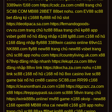
3389win
f168 com
https://csdc.za.com
cm88 trang chủ
SC88 COM
MB88
28BET
88bet
nohu. com
EV88
sc88
bet
đăng ký c1688
fly888 nổ hũ slot
https://deotipaca.sa.com
https://fernandogoods-
cvv.ru.com
trang chủ hz88
88aa trang chủ
kp88 app
vsbet
go88
nổ hũ đăng nhập
n188
tg88.com
c168 nổ hũ
c168 đăng nhập
fly888
3389win casino online
69vn11
NK888.com
fly88
new88 trang chủ new88
vsbet trang
chủ
sc88 app
nohu com
https://countryliving.uk.com
x88
678vip đăng nhập nhanh
https://ekupt.za.com
88vv
đăng nhập
88vv link
https://dkvcha.za.com
nohu
n188
link
sc88
c168 nổ hũ
c168 nổ hũ
8xx casino live
sc88
game bài nổ hũ
cm88 casino
SC88.con
RR99
c168
https://cleanonthani.za.com
n188
https://dgzazc.za.com
x88
https://treppaypasti.sa.com
sc888
58vin trang chủ
https://wink888x.online/
mv88 game
n188
okvip - new88
c168
open88
MB88
nha cai new88
c168
g28 app
nohu
trang chủ
sc88
88aa
ff8bet
kp88
go88
c168 casino