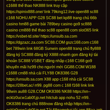
c1688 thể thao
NK888 link truy cập
https://spinix888.one/
link 79king12.live
open88
sc88
c168
NOHU
APP G28
SC88 bet
kp88 trang chủ
66b
casino hm88
game bài 789bey
casino go9
sc888
casino cm888
thể thao sc88
open88 com
slot365 link
https://vsbet-td.site/
https://unsulb.sa.com
https://dgzazc.za.com
SC88.COM
gszc168.com
c168
bet
789win link
68GB
Sunwin
open88 trang chủ
fly888
đăng ký
SC888
đăng ký X888 nhanh gọn
đăng ký tài
khoản SC888
VSBET đăng nhập
c168
C168
go9
khuyến mãi hz99 cho người mới
GG88.COM
W188
c1688
cm88 nhà cái
FLY88
OK8386
G28
https://unsulb.sa.com
X88 app
c168 nhà cái
SC88
https://28bet.ac/
rr99.
pg88 com
c 168
f168 link
link
98win
au88
G28.COM
OK8386
NK88
https://xn--
ecklz0ucw1ab0f.jp.net
hitclub app
nohu 52
rr99.
OK8386 trang chủ
888now đăng nhập
https://xn--
ecklz0ucw1ab0f.jp.net
Tải 68gamebai
tải app 88aa apk