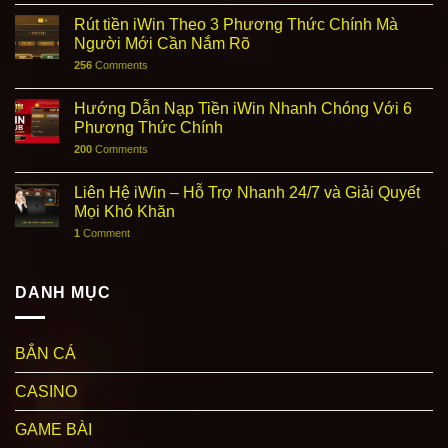
Hội
Vàng
Rút tiền iWin Theo 3 Phương Thức Chính Mà
Cho
Người Mới Cần Nắm Rõ
Mọi
256
Comments
Người
Yêu
Thích
Hướng Dẫn Nạp Tiền iWin Nhanh Chóng Với 6
May
Phương Thức Chính
Mắn
200
Comments
Liên Hệ iWin – Hỗ Trợ Nhanh 24/7 và Giải Quyết
Mọi Khó Khăn
1
Comment
DANH MỤC
BẮN CÁ
CASINO
GAME BÀI