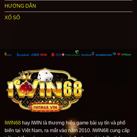
HƯỚNG DẪN
XỔ SỐ
IWIN68
hay IWIN là thương hiệu game bài uy tín và phổ
biến tại Việt Nam, ra mắt vào năm 2010. IWIN68 cung cấp