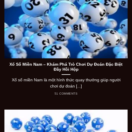
Xổ Số Miền Nam – Khám Phá Trò Chơi Dự Đoán Đặc Biệt
Đầy Hồi Hộp
Xổ số miền Nam là một hình thức quay thưởng giúp người
chơi dự đoán [...]
51 COMMENTS