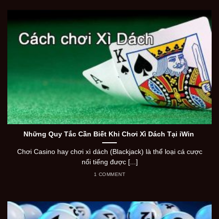
Những Quy Tắc Cần Biết Khi Chơi Xì Dách Tại iWin
Chơi Casino hay chơi xì dách (Blackjack) là thể loại cá cược
nổi tiếng được [...]
1 COMMENT