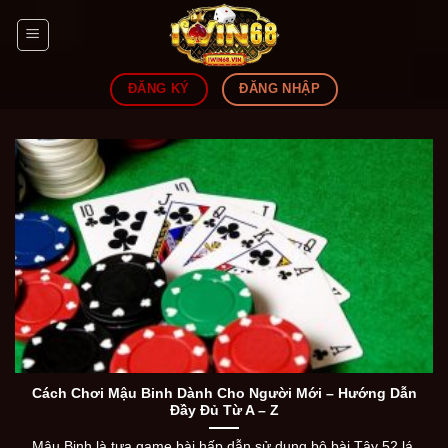
Skip
to
content
ĐĂNG KÝ
ĐĂNG NHẬP
Cách Chơi Mậu Binh Dành Cho Người Mới – Hướng Dẫn
Đầy Đủ Từ A – Z
Mậu Binh là tựa game bài hấp dẫn sử dụng bộ bài Tây 52 lá,