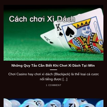
Những Quy Tắc Cần Biết Khi Chơi Xì Dách Tại iWin
Chơi Casino hay chơi xì dách (Blackjack) là thể loại cá cược
nổi tiếng được [...]
1 COMMENT