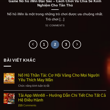
Game Nổ hũ iWin Đặc Sắc – Cách Chơi Và Chia Sẻ Kinh
Nghiệm Cho Tân Thủ
Nổ hũ iWin là một trong những trò chơi được ưa chuộng nhất.
Trò chơi [...]
52 COMMENTS
1
2
3
BÀI VIẾT KHÁC
Nổ Hũ Thần Tài: Cơ Hội Vàng Cho Mọi Người
Yêu Thích May Mắn
ở
Chức năng bình luận bị tắt
Nổ
Hũ
Tải App iWin68 – Hướng Dẫn Chi Tiết Cho Tất Cả
Thần
Hệ Điều Hành
Tài:
215
Comments
Cơ