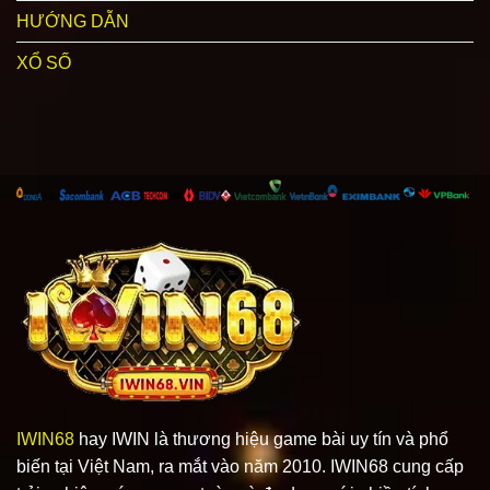
HƯỚNG DẪN
XỔ SỐ
IWIN68
hay IWIN là thương hiệu game bài uy tín và phổ
biến tại Việt Nam, ra mắt vào năm 2010. IWIN68 cung cấp