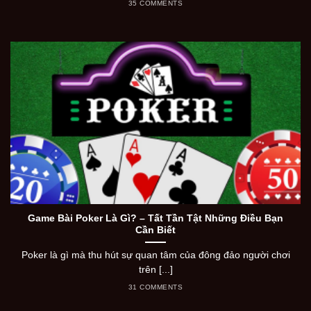
35 COMMENTS
Game Bài Poker Là Gì? – Tất Tần Tật Những Điều Bạn
Cần Biết
Poker là gì mà thu hút sự quan tâm của đông đảo người chơi
trên [...]
31 COMMENTS