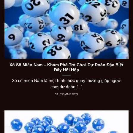
Xổ Số Miền Nam – Khám Phá Trò Chơi Dự Đoán Đặc Biệt
Đầy Hồi Hộp
Xổ số miền Nam là một hình thức quay thưởng giúp người
chơi dự đoán [...]
51 COMMENTS