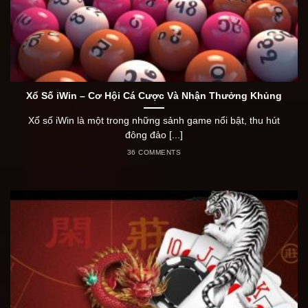
Xổ Số iWin – Cơ Hội Cá Cược Và Nhận Thưởng Khủng
Xổ số iWin là một trong những sảnh game nổi bật, thu hút
đông đảo [...]
36 COMMENTS