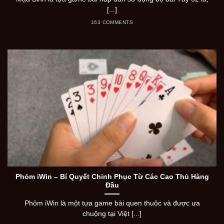
[...]
163 COMMENTS
Phỏm iWin – Bí Quyết Chinh Phục Từ Các Cao Thủ Hàng
Đầu
Phỏm iWin là một tựa game bài quen thuộc và được ưa
chuộng tại Việt [...]