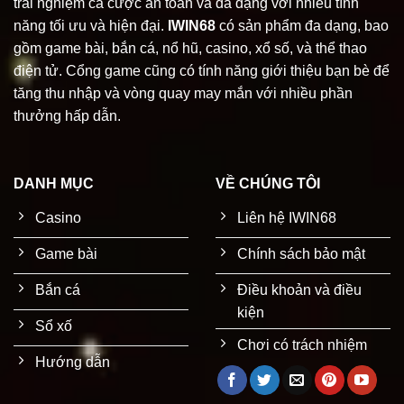
trải nghiệm cá cược an toàn và đa dạng với nhiều tính
năng tối ưu và hiện đại.
IWIN68
có sản phẩm đa dạng, bao
gồm game bài, bắn cá, nổ hũ, casino, xổ số, và thể thao
điện tử. Cổng game cũng có tính năng giới thiệu bạn bè để
tăng thu nhập và vòng quay may mắn với nhiều phần
thưởng hấp dẫn.
DANH MỤC
VỀ CHÚNG TÔI
Casino
Liên hệ IWIN68
Game bài
Chính sách bảo mật
Bắn cá
Điều khoản và điều
kiện
Sổ xố
Chơi có trách nhiệm
Hướng dẫn