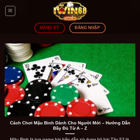
Skip
to
content
ĐĂNG KÝ
ĐĂNG NHẬP
Cách Chơi Mậu Binh Dành Cho Người Mới – Hướng Dẫn
Đầy Đủ Từ A – Z
Mậu Binh là tựa game bài hấp dẫn sử dụng bộ bài Tây 52 lá,