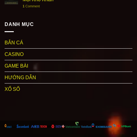
1
Comment
DANH MỤC
BẮN CÁ
CASINO
GAME BÀI
HƯỚNG DẪN
XỔ SỐ