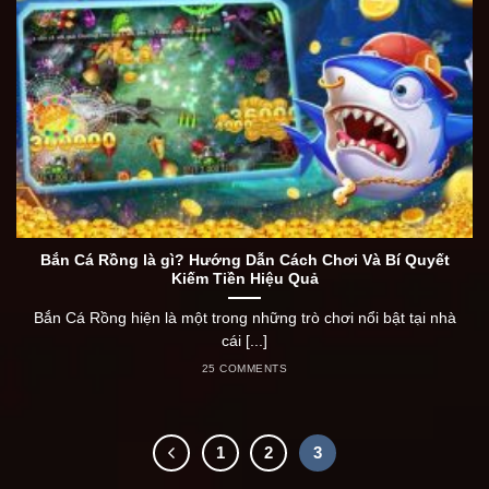
Bắn Cá Rồng là gì? Hướng Dẫn Cách Chơi Và Bí Quyết
Kiếm Tiền Hiệu Quả
Bắn Cá Rồng hiện là một trong những trò chơi nổi bật tại nhà
cái [...]
25 COMMENTS
1
2
3