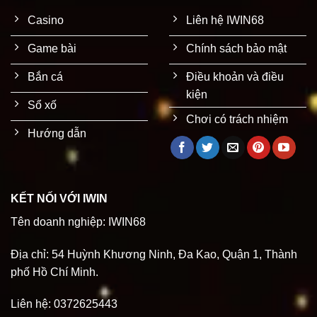
Casino
Liên hệ IWIN68
Game bài
Chính sách bảo mật
Bắn cá
Điều khoản và điều
kiện
Sổ xố
Chơi có trách nhiệm
Hướng dẫn
KẾT NỐI VỚI IWIN
Tên doanh nghiệp: IWIN68
Địa chỉ: 54 Huỳnh Khương Ninh, Đa Kao, Quận 1, Thành
phố Hồ Chí Minh.
Liên hệ: 0372625443