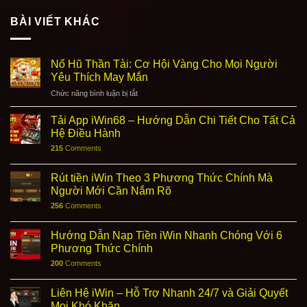
BÀI VIẾT KHÁC
Nổ Hũ Thần Tài: Cơ Hội Vàng Cho Mọi Người
Yêu Thích May Mắn
ở
Chức năng bình luận bị tắt
Nổ
Hũ
Tải App iWin68 – Hướng Dẫn Chi Tiết Cho Tất Cả
Thần
Hệ Điều Hành
Tài:
215
Comments
Cơ
Hội
Vàng
Rút tiền iWin Theo 3 Phương Thức Chính Mà
Cho
Người Mới Cần Nắm Rõ
Mọi
256
Comments
Người
Yêu
Thích
Hướng Dẫn Nạp Tiền iWin Nhanh Chóng Với 6
May
Phương Thức Chính
Mắn
200
Comments
Liên Hệ iWin – Hỗ Trợ Nhanh 24/7 và Giải Quyết
Mọi Khó Khăn