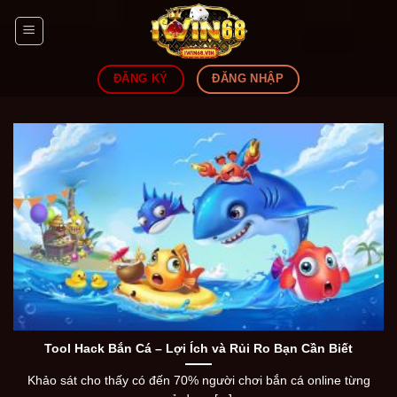
Skip
to
content
ĐĂNG KÝ
ĐĂNG NHẬP
Tool Hack Bắn Cá – Lợi Ích và Rủi Ro Bạn Cần Biết
Khảo sát cho thấy có đến 70% người chơi bắn cá online từng