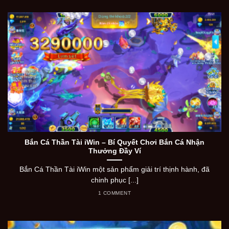
Bắn Cá Thần Tài iWin – Bí Quyết Chơi Bắn Cá Nhận
Thưởng Đầy Ví
Bắn Cá Thần Tài iWin một sản phẩm giải trí thịnh hành, đã
chinh phục [...]
1 COMMENT