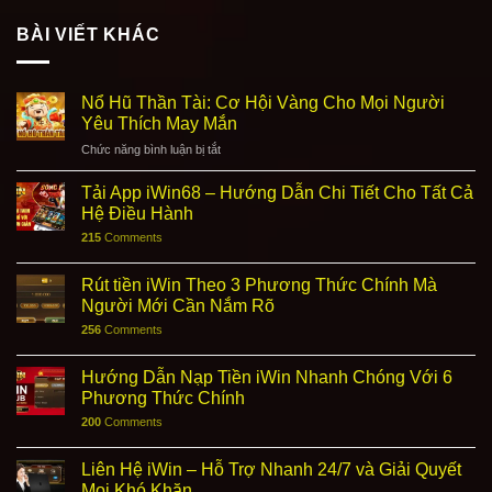
BÀI VIẾT KHÁC
Nổ Hũ Thần Tài: Cơ Hội Vàng Cho Mọi Người
Yêu Thích May Mắn
ở
Chức năng bình luận bị tắt
Nổ
Hũ
Tải App iWin68 – Hướng Dẫn Chi Tiết Cho Tất Cả
Thần
Hệ Điều Hành
Tài:
215
Comments
Cơ
Hội
Vàng
Rút tiền iWin Theo 3 Phương Thức Chính Mà
Cho
Người Mới Cần Nắm Rõ
Mọi
256
Comments
Người
Yêu
Thích
Hướng Dẫn Nạp Tiền iWin Nhanh Chóng Với 6
May
Phương Thức Chính
Mắn
200
Comments
Liên Hệ iWin – Hỗ Trợ Nhanh 24/7 và Giải Quyết
Mọi Khó Khăn