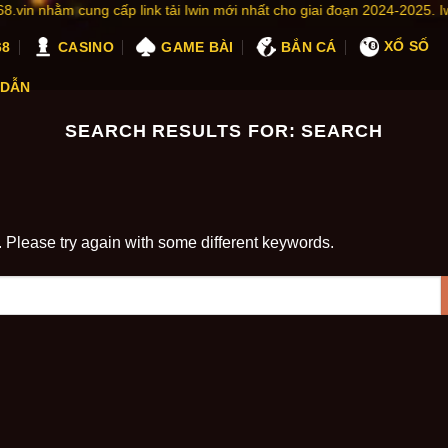
n nhằm cung cấp link tải Iwin mới nhất cho giai đoạn 2024-2025. Iwin68
XỔ SỐ
68
CASINO
GAME BÀI
BẮN CÁ
 DẪN
SEARCH RESULTS FOR:
SEARCH
 Please try again with some different keywords.