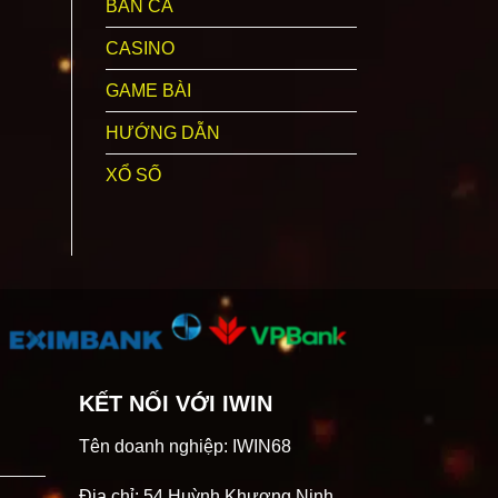
BẮN CÁ
CASINO
GAME BÀI
HƯỚNG DẪN
XỔ SỐ
KẾT NỐI VỚI IWIN
Tên doanh nghiệp: IWIN68
Địa chỉ: 54 Huỳnh Khương Ninh,