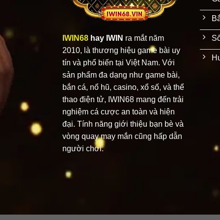
Bắ
IWIN68
hay IWIN
ra mắt năm
Sổ
2010, là thương hiệu game bài uy
H
tín và phổ biến tại Việt Nam. Với
sản phẩm đa dạng như game bài,
bắn cá, nổ hũ, casino, xổ số, và thể
thao điện tử, IWIN68 mang đến trải
nghiệm cá cược an toàn và hiện
đại. Tính năng giới thiệu bạn bè và
vòng quay may mắn cũng hấp dẫn
người chơi.