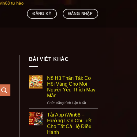
 tự hào chia sẻ những bí kíp đánh bài độc đáo từng bị thất truyền, cùn
ĐĂNG KÝ
ĐĂNG NHẬP
BÀI VIẾT KHÁC
Nổ Hũ Thần Tài: Cơ
Hội Vàng Cho Mọi
Người Yêu Thích May
Mắn
ở
Chức năng bình luận bị tắt
Nổ
Hũ
Tải App iWin68 –
Thần
Hướng Dẫn Chi Tiết
Tài:
Cho Tất Cả Hệ Điều
Cơ
Hành
Hội