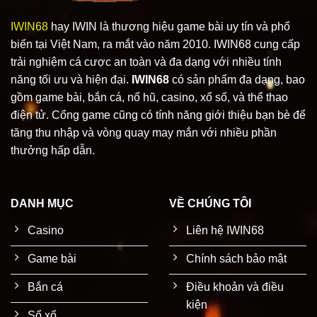
IWIN68
hay IWIN là thương hiệu game bài uy tín và phổ
biến tại Việt Nam, ra mắt vào năm 2010. IWIN68 cung cấp
trải nghiệm cá cược an toàn và đa dạng với nhiều tính
năng tối ưu và hiện đại.
IWIN68
có sản phẩm đa dạng, bao
gồm game bài, bắn cá, nổ hũ, casino, xổ số, và thể thao
điện tử. Cổng game cũng có tính năng giới thiệu bạn bè để
tăng thu nhập và vòng quay may mắn với nhiều phần
thưởng hấp dẫn.
DANH MỤC
VỀ CHÚNG TÔI
Casino
Liên hệ IWIN68
Game bài
Chính sách bảo mật
Bắn cá
Điều khoản và điều
kiện
Sổ xố