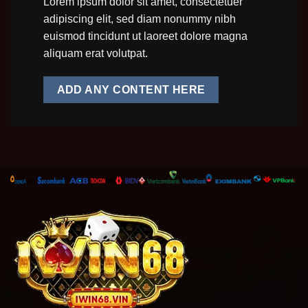
Lorem ipsum dolor sit amet, consectetuer
adipiscing elit, sed diam nonummy nibh
euismod tincidunt ut laoreet dolore magna
aliquam erat volutpat.
ADD ANY CONTENT HERE