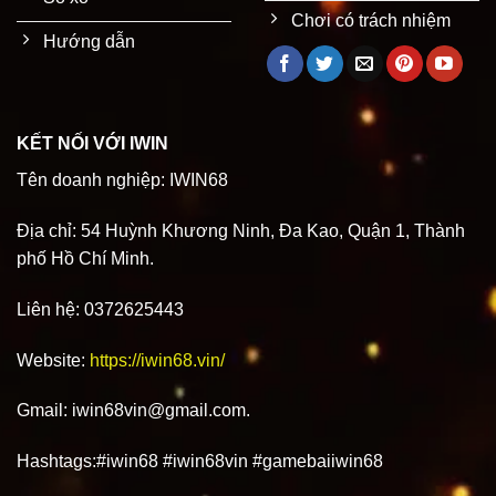
Chơi có trách nhiệm
Hướng dẫn
KẾT NỐI VỚI IWIN
Tên doanh nghiệp: IWIN68
Địa chỉ: 54 Huỳnh Khương Ninh, Đa Kao, Quận 1, Thành
phố Hồ Chí Minh.
Liên hệ: 0372625443
Website:
https://iwin68.vin/
Gmail:
iwin68vin@gmail.com
.
Hashtags:#iwin68 #iwin68vin #gamebaiiwin68