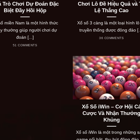
 Trò Chơi Dự Đoán Đặc
Chơi Lô Đề Hiệu Quả và 
Biệt Đầy Hồi Hộp
Lệ Thắng Cao
số miền Nam là một hình thức
Xổ số 3 càng là một loại hình lô
y thưởng giúp người chơi dự
truyền thống được đông đảo [..
đoán [...]
36 COMMENTS
51 COMMENTS
Xổ Số iWin – Cơ Hội C
Cược Và Nhận Thưởn
Khủng
Xổ số iWin là một trong những 
game nổi bật, thu hút đông đảo [