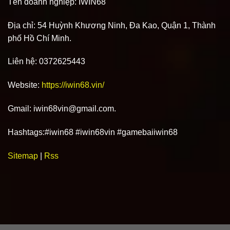
Tên doanh nghiệp: IWIN68
Địa chỉ: 54 Huỳnh Khương Ninh, Đa Kao, Quận 1, Thành
phố Hồ Chí Minh.
Liên hệ: 0372625443
Website:
https://iwin68.vin/
Gmail:
iwin68vin@gmail.com
.
Hashtags:#iwin68 #iwin68vin #gamebaiiwin68
Sitemap
|
Rss