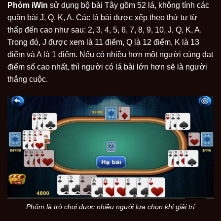
Phỏm iWin
sử dụng bộ bài Tây gồm 52 lá, không tính các
quân bài J, Q, K, A. Các lá bài được xếp theo thứ tự từ
thấp đến cao như sau: 2, 3, 4, 5, 6, 7, 8, 9, 10, J, Q, K, A.
Trong đó, J được xem là 11 điểm, Q là 12 điểm, K là 13
điểm và A là 1 điểm. Nếu có nhiều hơn một người cùng đạt
điểm số cao nhất, thì người có lá bài lớn hơn sẽ là người
thắng cuộc.
Phỏm là trò chơi được nhiều người lựa chọn khi giải trí