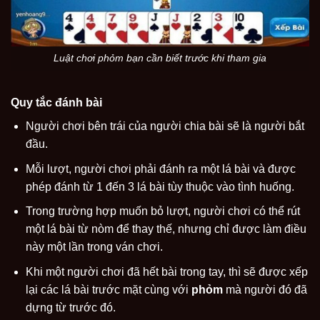
Luật chơi phỏm bạn cần biết trước khi tham gia
Quy tắc đánh bài
Người chơi bên trái của người chia bài sẽ là người bắt
đầu.
Mỗi lượt, người chơi phải đánh ra một lá bài và được
phép đánh từ 1 đến 3 lá bài tùy thuộc vào tình huống.
Trong trường hợp muốn bỏ lượt, người chơi có thể rút
một lá bài từ nòm để thay thế, nhưng chỉ được làm điều
này một lần trong ván chơi.
Khi một người chơi đã hết bài trong tay, thì sẽ được xếp
lại các lá bài trước mặt cùng với
phỏm
mà người đó đã
dựng từ trước đó.