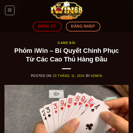
Skip
to
content
ĐĂNG KÝ
ĐĂNG NHẬP
GAME BÀI
Phỏm iWin – Bí Quyết Chinh Phục
Từ Các Cao Thủ Hàng Đầu
POSTED ON
23 THÁNG 11, 2024
BY
ADMIN