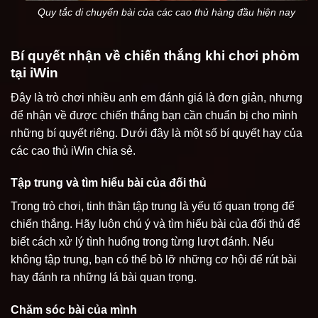
Quy tắc di chuyển bài của các cao thủ hàng đầu hiện nay
Bí quyết nhận về chiến thắng khi chơi phỏm
tại iWin
Đây là trò chơi nhiều anh em đánh giá là đơn giản, nhưng
để nhận về được chiến thắng bạn cần chuẩn bị cho mình
những bí quyết riêng. Dưới đây là một số bí quyết hay của
các cao thủ iWin chia sẻ.
Tập trung và tìm hiểu bài của đối thủ
Trong trò chơi, tinh thần tập trung là yếu tố quan trọng để
chiến thắng. Hãy luôn chú ý và tìm hiểu bài của đối thủ để
biết cách xử lý tình huống trong từng lượt đánh. Nếu
không tập trung, bạn có thể bỏ lỡ những cơ hội để rút bài
hay đánh ra những lá bài quan trọng.
Chăm sóc bài của mình