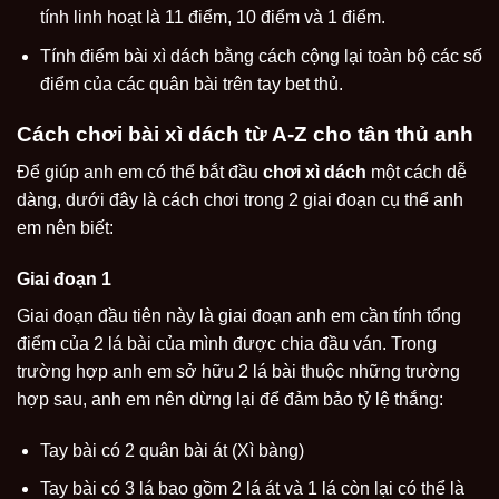
tính linh hoạt là 11 điểm, 10 điểm và 1 điểm.
Tính điểm bài xì dách bằng cách cộng lại toàn bộ các số
điểm của các quân bài trên tay bet thủ.
Cách chơi bài xì dách từ A-Z cho tân thủ anh
Để giúp anh em có thể bắt đầu
chơi xì dách
một cách dễ
dàng, dưới đây là cách chơi trong 2 giai đoạn cụ thể anh
em nên biết:
Giai đoạn 1
Giai đoạn đầu tiên này là giai đoạn anh em cần tính tổng
điểm của 2 lá bài của mình được chia đầu ván. Trong
trường hợp anh em sở hữu 2 lá bài thuộc những trường
hợp sau, anh em nên dừng lại để đảm bảo tỷ lệ thắng:
Tay bài có 2 quân bài át (Xì bàng)
Tay bài có 3 lá bao gồm 2 lá át và 1 lá còn lại có thể là