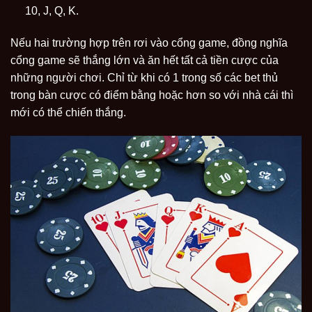
10, J, Q, K.
Nếu hai trường hợp trên rơi vào cổng game, đồng nghĩa
cổng game sẽ thắng lớn và ăn hết tất cả tiền cược của
những người chơi. Chỉ từ khi có 1 trong số các bet thủ
trong bàn cược có điểm bằng hoặc hơn so với nhà cái thì
mới có thể chiến thắng.