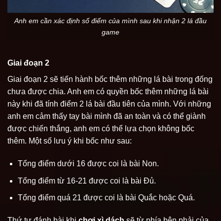
Anh em cần xác định số điểm của mình sau khi nhận 2 lá đầu
game
Giai đoạn 2
Giai đoạn 2 sẽ tiến hành bốc thêm những lá bài trong đống
chưa được chia. Anh em có quyền bốc thêm những lá bài
này khi đã tính điểm 2 lá bài đầu tiên của mình. Với những
anh em cảm thấy tay bài mình đã an toàn và có thể giành
được chiến thắng, anh em có thể lựa chọn không bốc
thêm. Một số lưu ý khi bốc như sau:
Tổng điểm dưới 16 được coi là bài Non.
Tổng điểm từ 16-21 được coi là bài Đủ.
Tổng điểm quá 21 được coi là bài Quắc hoặc Quá.
Thứ tự đánh bài khi
chơi xì dách
sẽ từ phía bên phải của