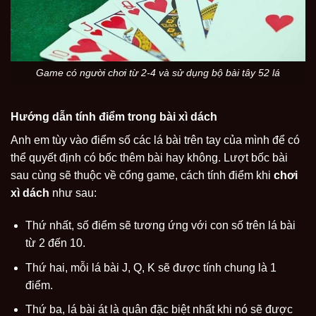
Game có người chơi từ 2-4 và sử dụng bộ bài tây 52 lá
Hướng dẫn tính điểm trong bài xì dách
Anh em tùy vào điểm số các lá bài trên tay của mình để có
thể quyết định có bốc thêm bài hay không. Lượt bốc bài
sau cùng sẽ thuộc về cổng game, cách tính điểm khi
chơi
xì dách
như sau:
Thứ nhất, số điểm sẽ tương ứng với con số trên lá bài
từ 2 đến 10.
Thứ hai, mỗi lá bài J, Q, K sẽ được tính chung là 1
điểm.
Thứ ba, lá bài át là quân đặc biệt nhất khi nó sẽ được