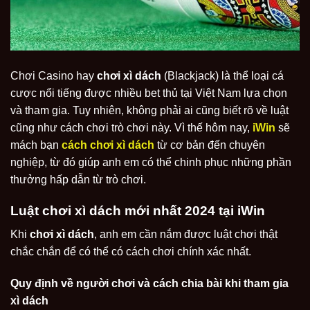
Chơi Casino hay
chơi xì dách
(Blackjack) là thể loại cá
cược nổi tiếng được nhiều bet thủ tại Việt Nam lựa chọn
và tham gia. Tuy nhiên, không phải ai cũng biết rõ về luật
cũng như cách chơi trò chơi này. Vì thế hôm nay,
iWin
sẽ
mách bạn
cách chơi xì dách
từ cơ bản đến chuyên
nghiệp, từ đó giúp anh em có thể chinh phục những phần
thưởng hấp dẫn từ trò chơi.
Luật chơi xì dách mới nhất 2024 tại iWin
Khi
chơi xì dách
, anh em cần nắm được luật chơi thật
chắc chắn để có thể có cách chơi chính xác nhất.
Quy định về người chơi và cách chia bài khi tham gia
xì dách