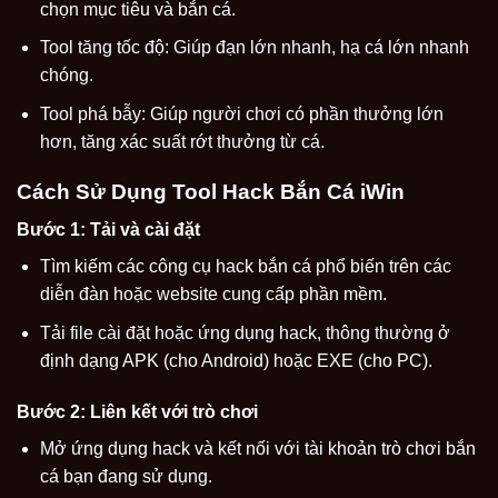
chọn mục tiêu và bắn cá.
Tool tăng tốc độ: Giúp đạn lớn nhanh, hạ cá lớn nhanh
chóng.
Tool phá bẫy: Giúp người chơi có phần thưởng lớn
hơn, tăng xác suất rớt thưởng từ cá.
Cách Sử Dụng Tool Hack Bắn Cá iWin
Bước 1: Tải và cài đặt
Tìm kiếm các công cụ hack bắn cá phổ biến trên các
diễn đàn hoặc website cung cấp phần mềm.
Tải file cài đặt hoặc ứng dụng hack, thông thường ở
định dạng APK (cho Android) hoặc EXE (cho PC).
Bước 2: Liên kết với trò chơi
Mở ứng dụng hack và kết nối với tài khoản trò chơi bắn
cá bạn đang sử dụng.