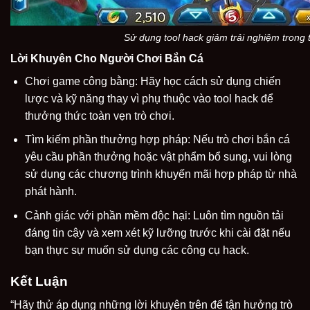
Sử dụng tool hack giảm trải nghiệm trong t
Lời Khuyên Cho Người Chơi Bắn Cá
Chơi game công bằng: Hãy học cách sử dụng chiến
lược và kỹ năng thay vì phụ thuộc vào tool hack để
thưởng thức toàn vẹn trò chơi.
Tìm kiếm phần thưởng hợp pháp: Nếu trò chơi bắn cá
yêu cầu phần thưởng hoặc vật phẩm bổ sung, vui lòng
sử dụng các chương trình khuyến mãi hợp pháp từ nhà
phát hành.
Cảnh giác với phần mềm độc hại: Luôn tìm nguồn tải
đáng tin cậy và xem xét kỹ lưỡng trước khi cài đặt nếu
bạn thực sự muốn sử dụng các công cụ hack.
Kết Luận
“Hãy thử áp dụng những lời khuyên trên để tận hưởng trò