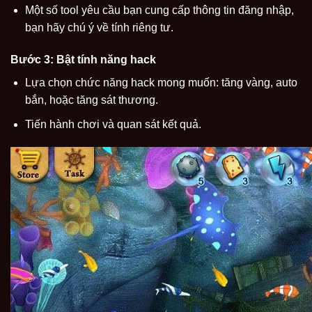
Một số tool yêu cầu bạn cung cấp thông tin đăng nhập,
bạn hãy chú ý về tính riêng tư.
Bước 3: Bật tính năng hack
Lựa chọn chức năng hack mong muốn: tăng vàng, auto
bắn, hoặc tăng sát thương.
Tiến hành chơi và quan sát kết quả.