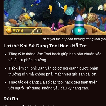
Bí quyết tối ưu phần thưởng trong thời gi
Lợi thế Khi Sử Dụng Tool Hack Hỗ Trợ
Tăng tỷ lệ thắng lớn: Tool hack giúp bạn bắn chuẩn xác
và tối ưu phần thưởng.
Tiết kiệm chi phí: Bạn vẫn có cơ hội giành được phần
thưởng lớn mà không phải mất nhiều giờ săn cá lớn.
Thao tác dễ dàng: Đa số các tool hack đều thân thiện
với người sử dụng, không yêu cầu kỹ năng cao.
Rủi Ro