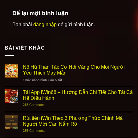
Để lại một bình luận
Bạn phải
đăng nhập
để gửi bình luận.
BÀI VIẾT KHÁC
Nổ Hũ Thần Tài: Cơ Hội Vàng Cho Mọi Người
Yêu Thích May Mắn
ở
Chức năng bình luận bị tắt
Nổ
Hũ
Tải App iWin68 – Hướng Dẫn Chi Tiết Cho Tất Cả
Thần
Hệ Điều Hành
Tài:
215
Comments
Cơ
Hội
Vàng
Rút tiền iWin Theo 3 Phương Thức Chính Mà
Cho
Người Mới Cần Nắm Rõ
Mọi
256
Comments
Người
Yêu